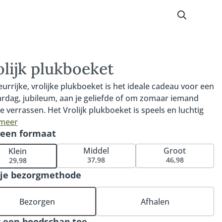
olijk plukboeket
leurrijke, vrolijke plukboeket is het ideale cadeau voor een
ardag, jubileum, aan je geliefde of om zomaar iemand
e verrassen. Het Vrolijk plukboeket is speels en luchtig
orm en bevat de allermooiste seizoensbloemen in de
 meer
 een formaat
 kleurrijke tinten. Een boeket om écht vrolijk van te
n. En bovendien een van onze bestsellers. Bestel direct
Middel
Groot
Klein
nze bijpassende vaas of kies één van onze andere
37,98
46,98
29,98
us om de verrassing compleet te maken.
 je bezorgmethode
Bezorgen
Afhalen
 een boodschap toe