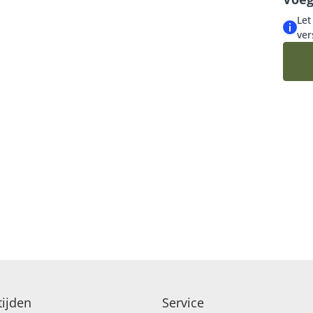
Let
ver
ijden
Service